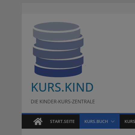
Zum
Inhalt
springen
KURS.KIND
DIE KINDER-KURS-ZENTRALE
START.SEITE
KURS.BUCH
KURS