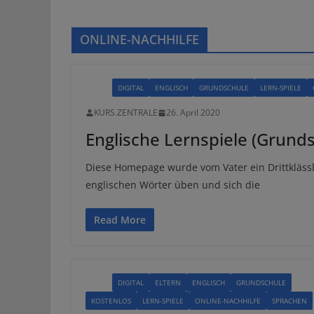
ONLINE-NACHHILFE
ALLE
DIGITAL
ENGLISCH
GRUNDSCHULE
LERN-SPIELE
KURS.ZENTRALE
26. April 2020
Englische Lernspiele (Grund
Diese Homepage wurde vom Vater ein Drittklässl
englischen Wörter üben und sich die
Read More
ALLE
DIGITAL
ELTERN
ENGLISCH
GRUNDSCHULE
KOSTENLOS
LERN-SPIELE
ONLINE-NACHHILFE
SPRACHEN