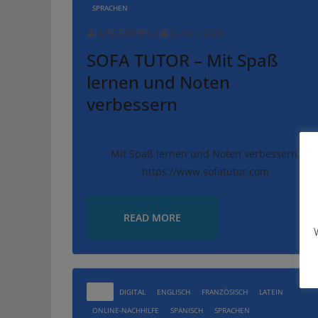
SPRACHEN
KURS.ZENTRALE
26. April 2020
SOFA TUTOR – Mit Spaß
lernen und Noten
verbessern
Mit Spaß lernen und Noten verbessern.
https://www.sofatutor.com
READ MORE
ALLE
DIGITAL
ENGLISCH
FRANZÖSISCH
LATEIN
ONLINE-NACHHILFE
SPANISCH
SPRACHEN