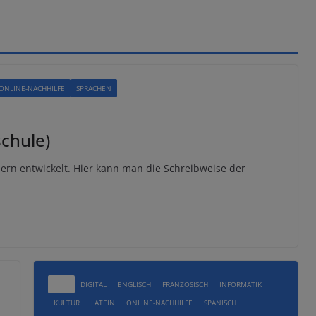
ONLINE-NACHHILFE
SPRACHEN
schule)
ern entwickelt. Hier kann man die Schreibweise der
ALLE
DIGITAL
ENGLISCH
FRANZÖSISCH
INFORMATIK
KULTUR
LATEIN
ONLINE-NACHHILFE
SPANISCH