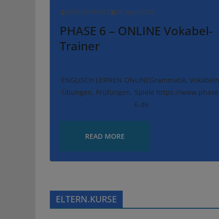
KURS.ZENTRALE
26. April 2020
PHASE 6 – ONLINE Vokabel-
Trainer
ENGLISCH LERNEN ONLINEGrammatik, Vokabeln
Übungen, Prüfungen, Spiele https://www.phase
6.de
READ MORE
ELTERN.KURSE