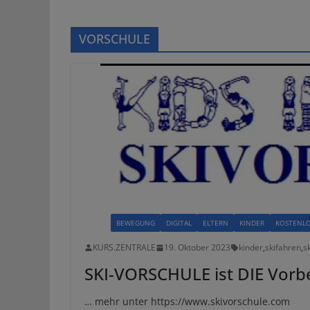
VORSCHULE
ALLE
BEWEGUNG
DIGITAL
ELTERN
KINDER
KOSTENL
KURS.ZENTRALE
19. Oktober 2023
kinder
,
skifahren
,
s
SKI-VORSCHULE ist DIE Vorbe
… mehr unter https://www.skivorschule.com