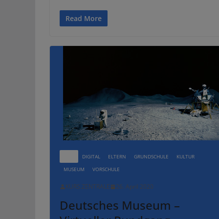
Read More
ALLE
DIGITAL
ELTERN
GRUNDSCHULE
KULTUR
MUSEUM
VORSCHULE
KURS.ZENTRALE
26. April 2020
Deutsches Museum –