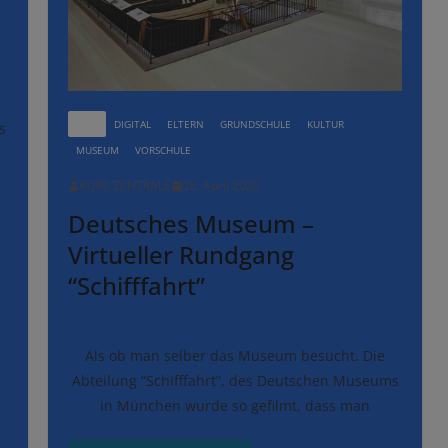
ALLE
DIGITAL
ELTERN
GRUNDSCHULE
KULTUR
s
MUSEUM
VORSCHULE
KURS.ZENTRALE
26. April 2020
Deutsches Museum –
Virtueller Rundgang
“Schifffahrt”
Als ob man selber das Museum besucht. Die
Abteilung “Schifffahrt”, des Deutschen Museums
in München wurde so gefilmt, dass man