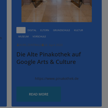
ALLE
DIGITAL
ELTERN
GRUNDSCHULE
KULTUR
MUSEUM
VORSCHULE
in
KURS.ZENTRALE
26. April 2020
Die Alte Pinakothek auf
Google Arts & Culture
https://www.pinakothek.de
READ MORE