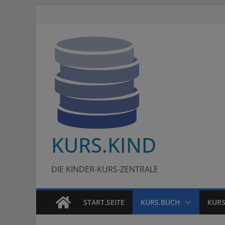
Zum
Inhalt
springen
KURS.KIND
DIE KINDER-KURS-ZENTRALE
START.SEITE
KURS.BUCH
KURS