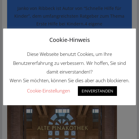
Janko von Ribbeck ist Autor von “Schnelle Hilfe für
Kinder”, dem umfangreichsten Ratgeber zum Thema
Erste Hilfe bei Kindern.4 eigene
Cookie-Hinweis
READ MORE
Diese Webseite benutzt Cookies, um Ihre
Benutzererfahrung zu verbessern. Wir hoffen, Sie sind
KULTUR.LINKS
damit einverstanden!?
Wenn Sie möchten, können Sie dies aber auch blockieren.
Cookie-Einstellungen
EINVERSTANDEN