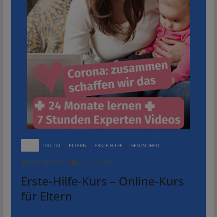
ALLE
DIGITAL
ELTERN
ERSTE-HILFE
GESUNDHEIT
KURS.ZENTRALE
26. April 2020
Erste-Hilfe-Kurs – Online-Kurs
für Eltern