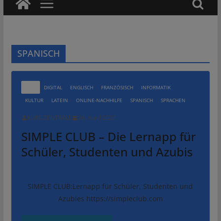
SPANISCH
ALLE
DIGITAL
ENGLISCH
FRANZÖSISCH
INFORMATIK
KULTUR
LATEIN
ONLINE-NACHHILFE
SPANISCH
SPRACHEN
KURS.ZENTRALE
26. April 2020
SIMPLE CLUB – Die Lernapp für
Schüler, Studenten und Azubis
SIMPLE CLUB:Lernapp für Schüler, Studenten und
Azubies https://simpleclub.com