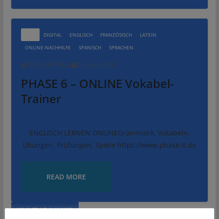
ALLE
DIGITAL
ENGLISCH
FRANZÖSISCH
LATEIN
ONLINE-NACHHILFE
SPANISCH
SPRACHEN
KURS.ZENTRALE
26. April 2020
PHASE 6 – ONLINE Vokabel-
Trainer
ENGLISCH LERNEN ONLINEGrammatik, Vokabeln,
Übungen, Prüfungen, Spiele https://www.phase-6.de
READ MORE
KULTUR.LINKS