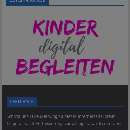
FEED.BACK
Schickt uns Eure Meinung zu dieser Internetseite, stellt
Fragen, macht Verbesserungsvorschläge ... wir freuen uns: