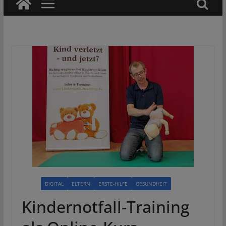
ALLE
DIGITAL
ELTERN
ERSTE-HILFE
GESUNDHEIT
Kindernotfall-Training