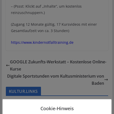
– (Pssst: Klickt auf „Inhalte“, um kostenlos
reinzuschnuppern.)
(Zugang 12 Monate gültig, 17 Kursvideos mit einer
Gesamtlaufzeit von ca. 3 Stunden)
https://www.kindernotfalltraining.de
GOOGLE Zukunfts-Werkstatt – Kostenlose Online-
Kurse
Digitale Sportstunden vom Kultusministerium von
Baden
KULTUR.LINKS
Cookie-Hinweis