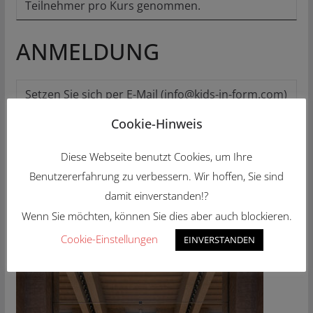
Teilnehmer pro Kurs genommen.
ANMELDUNG
Setzen Sie sich per E-Mail (info@kids-in-form.com)
oder telefonisch unter +49-8171-345374 mit uns
Cookie-Hinweis
in Verbindung und wir machen Ihnen dann ein
unverbindliches Angebot
, das auf Ihre
Diese Webseite benutzt Cookies, um Ihre
Bedürfnisse zurecht geschnitten
ist.
Benutzererfahrung zu verbessern. Wir hoffen, Sie sind
damit einverstanden!?
Wenn Sie möchten, können Sie dies aber auch blockieren.
KULTUR.LINKS
Cookie-Einstellungen
EINVERSTANDEN