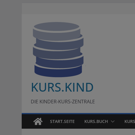
Zum
Inhalt
springen
KURS.KIND
DIE KINDER-KURS-ZENTRALE
START.SEITE
KURS.BUCH
KURS