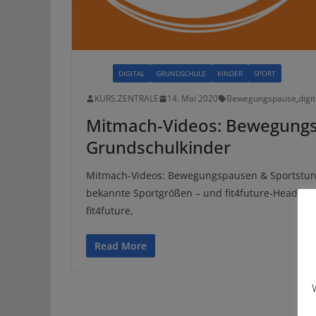
ALLE
DIGITAL
GRUNDSCHULE
KINDER
SPORT
KURS.ZENTRALE
14. Mai 2020
Bewegungspause
,
digi
Mitmach-Videos: Bewegungs
Grundschulkinder
Mitmach-Videos: Bewegungspausen & Sportstunde
bekannte Sportgrößen – und fit4future-Head-Coac
fit4future,
Read More